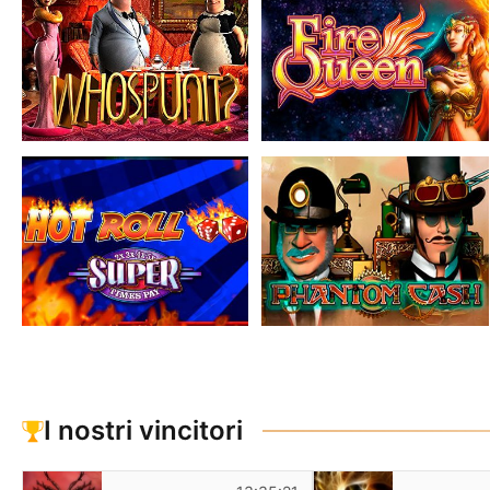
Installazione e configurazione
Non vuoi installare?
Programma Vip
Ricompense e livelli per i VIP
Sicurezza dell'account e pagamenti
Le nostre misure di sicurezza
Gioco responsabile
Limiti e gestione del rischio
Suggerimenti per un'esperienza sicura
Pagamenti
I nostri vincitori
Verifica
Sicurezza
13:35:32