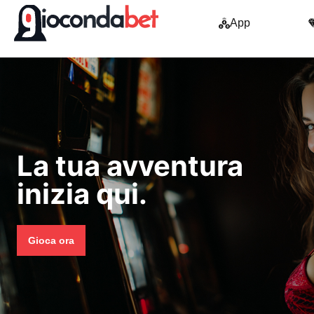
App
La tua avventura
inizia qui.
Gioca ora