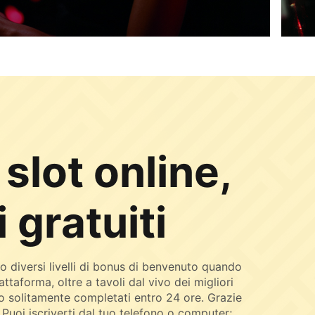
slot online,
 gratuiti
no diversi livelli di bonus di benvenuto quando
iattaforma, oltre a tavoli dal vivo dei migliori
ono solitamente completati entro 24 ore. Grazie
 Puoi iscriverti dal tuo telefono o computer;