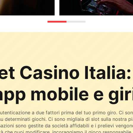
 Casino Italia: 
pp mobile e giri
autenticazione a due fattori prima del tuo primo giro. Ci so
 su determinati giochi. Ci sono migliaia di slot sulla nostra p
azioni sono gestite da società affidabili e i prelievi veng
altà che puoi modificare, incoraggiamo il gioco responsabile.