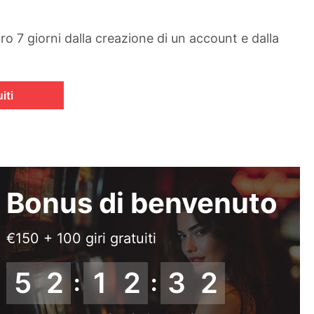
o 7 giorni dalla creazione di un account e dalla
iti
Bonus di benvenuto
€150 + 100 giri gratuiti
5
2
1
2
3
0
:
: