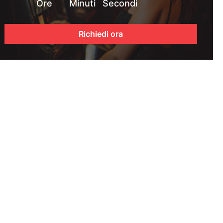
Ore
Minuti
Secondi
Richiedi ora