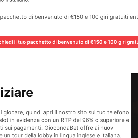
acchetto di benvenuto di €150 e 100 giri gratuiti entr
chiedi il tuo pacchetto di benvenuto di €150 e 100 giri gratu
iziare
giocare, quindi apri il nostro sito sul tuo telefono
slot in evidenza con un RTP del 96% o superiore e
ti sui pagamenti. GiocondaBet offre ai nuovi
 un tour della lobby in lingua inglese e italiana.